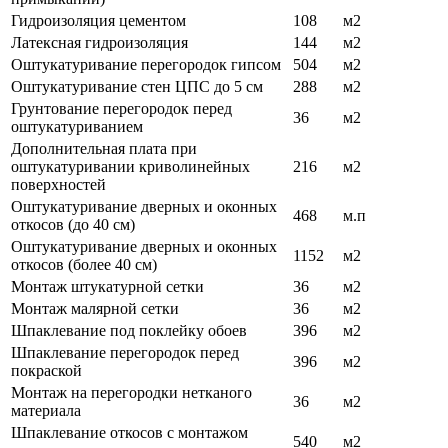
Гидроизоляция цементом
108
м2
Латексная гидроизоляция
144
м2
Оштукатуривание перегородок гипсом
504
м2
Оштукатуривание стен ЦПС до 5 см
288
м2
Грунтование перегородок перед
36
м2
оштукатуриванием
Дополнительная плата при
оштукатуривании криволинейных
216
м2
поверхностей
Оштукатуривание дверных и оконных
468
м.п
откосов (до 40 см)
Оштукатуривание дверных и оконных
1152
м2
откосов (более 40 см)
Монтаж штукатурной сетки
36
м2
Монтаж малярной сетки
36
м2
Шпаклевание под поклейку обоев
396
м2
Шпаклевание перегородок перед
396
м2
покраской
Монтаж на перегородки нетканого
36
м2
материала
Шпаклевание откосов с монтажом
540
м2