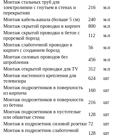
Монтаж стальных труб для
электролинии с гнутьем в стенах и
216
м.п
перекрытиях
Монтаж кабель-канала (больше 5 см)
240
м.п
Монтаж скрытой проводки в кирпич
800
м.п
Монтаж скрытой проводки в бетон с
112
м.п
прорезкой борозд
Монтаж слаботочной проводки в
56
м.п
кирпич с созданием борозд
Монтаж силовых проводов без
456
м.п
штробления
Монтаж открытой проводки для TV
312
м.п
Монтаж настенного крепления для
624
шт
телевизора
Монтаж подрозетников в поверхность
160
шт
из кирпича
Монтаж подрозетников в поверхности
216
шт
из бетона
Монтаж подрозетников в пустотелые
128
шт
или обшитые стены
Монтаж в подрозетник силовой розетки
72
шт
Монтаж в подрозетник слаботочной
128
шт