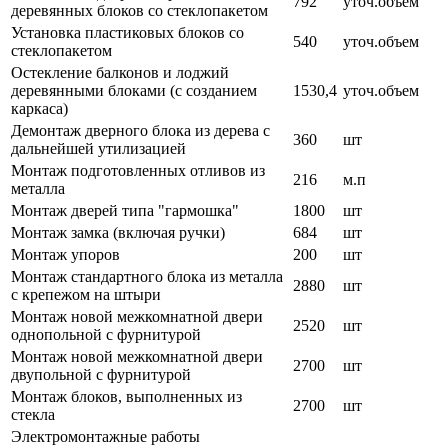
792
уточ.объем
деревянных блоков со стеклопакетом
Установка пластиковых блоков со
540
уточ.объем
стеклопакетом
Остекление балконов и лоджий
деревянными блоками (с созданием
1530,4
уточ.объем
каркаса)
Демонтаж дверного блока из дерева с
360
шт
дальнейшей утилизацией
Монтаж подготовленных отливов из
216
м.п
металла
Монтаж дверей типа "гармошка"
1800
шт
Монтаж замка (включая ручки)
684
шт
Монтаж упоров
200
шт
Монтаж стандартного блока из металла
2880
шт
с крепежом на штыри
Монтаж новой межкомнатной двери
2520
шт
однопольной с фурнитурой
Монтаж новой межкомнатной двери
2700
шт
двупольной с фурнитурой
Монтаж блоков, выполненных из
2700
шт
стекла
Электромонтажные работы