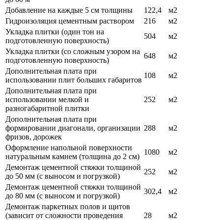
Добавление на каждые 5 см толщины
122,4
м2
Гидроизоляция цементным раствором
216
м2
Укладка плитки (один тон на
504
м2
подготовленную поверхность)
Укладка плитки (со сложным узором на
648
м2
подготовленную поверхность)
Дополнительная плата при
108
м2
использовании плит больших габаритов
Дополнительная плата при
использовании мелкой и
252
м2
разногабаритной плитки
Дополнительная плата при
формировании диагонали, организации
288
м2
фризов, дорожек
Оформление напольной поверхности
1080
м2
натуральным камнем (толщина до 2 см)
Демонтаж цементной стяжки толщиной
252
м2
до 50 мм (с выносом и погрузкой)
Демонтаж цементной стяжки толщиной
302,4
м2
до 80 мм (с выносом и погрузкой)
Демонтаж паркетных полов и щитов
(зависит от сложности проведения
28
м2