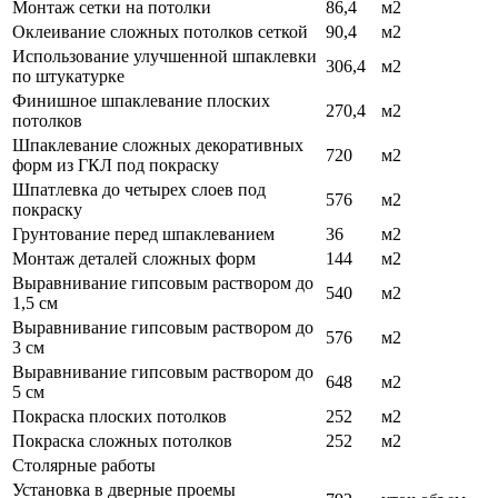
Монтаж сетки на потолки
86,4
м2
Оклеивание сложных потолков сеткой
90,4
м2
Использование улучшенной шпаклевки
306,4
м2
по штукатурке
Финишное шпаклевание плоских
270,4
м2
потолков
Шпаклевание сложных декоративных
720
м2
форм из ГКЛ под покраску
Шпатлевка до четырех слоев под
576
м2
покраску
Грунтование перед шпаклеванием
36
м2
Монтаж деталей сложных форм
144
м2
Выравнивание гипсовым раствором до
540
м2
1,5 см
Выравнивание гипсовым раствором до
576
м2
3 см
Выравнивание гипсовым раствором до
648
м2
5 см
Покраска плоских потолков
252
м2
Покраска сложных потолков
252
м2
Столярные работы
Установка в дверные проемы