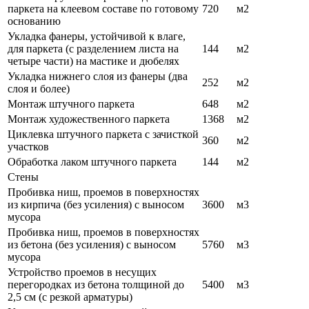
паркета на клеевом составе по готовому
720
м2
основанию
Укладка фанеры, устойчивой к влаге,
для паркета (с разделением листа на
144
м2
четыре части) на мастике и дюбелях
Укладка нижнего слоя из фанеры (два
252
м2
слоя и более)
Монтаж штучного паркета
648
м2
Монтаж художественного паркета
1368
м2
Циклевка штучного паркета с зачисткой
360
м2
участков
Обработка лаком штучного паркета
144
м2
Стены
Пробивка ниш, проемов в поверхностях
из кирпича (без усиления) с выносом
3600
м3
мусора
Пробивка ниш, проемов в поверхностях
из бетона (без усиления) с выносом
5760
м3
мусора
Устройство проемов в несущих
перегородках из бетона толщиной до
5400
м3
2,5 см (с резкой арматуры)