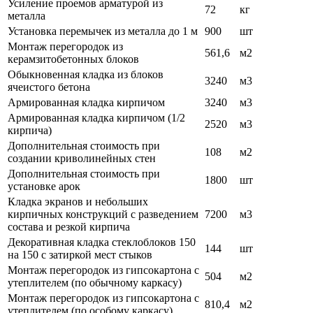
Усиление проемов арматурой из
72
кг
металла
Установка перемычек из металла до 1 м
900
шт
Монтаж перегородок из
561,6
м2
керамзитобетонных блоков
Обыкновенная кладка из блоков
3240
м3
ячеистого бетона
Армированная кладка кирпичом
3240
м3
Армированная кладка кирпичом (1/2
2520
м3
кирпича)
Дополнительная стоимость при
108
м2
создании криволинейных стен
Дополнительная стоимость при
1800
шт
установке арок
Кладка экранов и небольших
кирпичных конструкций с разведением
7200
м3
состава и резкой кирпича
Декоративная кладка стеклоблоков 150
144
шт
на 150 с затиркой мест стыков
Монтаж перегородок из гипсокартона с
504
м2
утеплителем (по обычному каркасу)
Монтаж перегородок из гипсокартона с
810,4
м2
утеплителем (по особому каркасу)