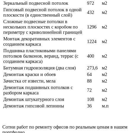
Зеркальный подвесной потолок
972
м2
Гипсовый подвесной потолок в одной
432
м2
плоскости (в единственный слой)
Сложные подвесные потолки в
нескольких плоскостях с коробом по
1296
м2
периметру с криволинейной границей
Монтаж декоративных элементов с
1224
м2
созданием каркаса
Подшивка пластиковыми панелями
потолков балконов, веранд, террас (с
400
м2
созданием каркаса)
Битумная гидроизоляция (два слоя)
273,6
м2
Демонтаж краски и обоев
64
м2
Зачистка от извести, мела
88
м2
Демонтаж подшивных потолков с
72
м2
разбором каркаса
Демонтаж штукатурного слоя
108
м2
Демонтаж гипсовой лепнины
36
м.п
Сотни
работ по ремонту офисов по реальным ценам в нашем
портфолио