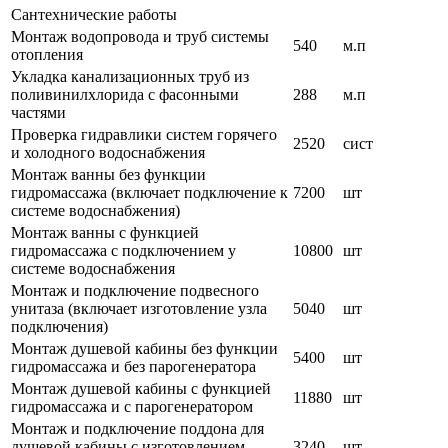
Сантехнические работы
Монтаж водопровода и труб системы
540
м.п
отопления
Укладка канализационных труб из
поливинилхлорида с фасонными
288
м.п
частями
Проверка гидравлики систем горячего
2520
сист
и холодного водоснабжения
Монтаж ванны без функции
гидромассажа (включает подключение к
7200
шт
системе водоснабжения)
Монтаж ванны с функцией
гидромассажа с подключением у
10800
шт
системе водоснабжения
Монтаж и подключение подвесного
унитаза (включает изготовление узла
5040
шт
подключения)
Монтаж душевой кабины без функции
5400
шт
гидромассажа и без парогенератора
Монтаж душевой кабины с функцией
11880
шт
гидромассажа и с парогенератором
Монтаж и подключение поддона для
душевой кабины с изготовлением
3240
шт