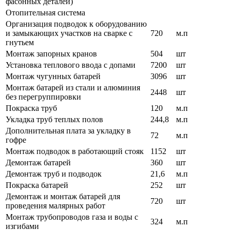
фасонных деталей)
Отопительная система
Организация подводок к оборудованию
и замыкающих участков на сварке с
720
м.п
гнутьем
Монтаж запорных кранов
504
шт
Установка теплового ввода с допами
7200
шт
Монтаж чугунных батарей
3096
шт
Монтаж батарей из стали и алюминия
2448
шт
без перегруппировки
Покраска труб
120
м.п
Укладка труб теплых полов
244,8
м.п
Дополнительная плата за укладку в
72
м.п
гофре
Монтаж подводок в работающий стояк
1152
шт
Демонтаж батарей
360
шт
Демонтаж труб и подводок
21,6
м.п
Покраска батарей
252
шт
Демонтаж и монтаж батарей для
720
шт
проведения малярных работ
Монтаж трубопроводов газа и воды с
324
м.п
изгибами