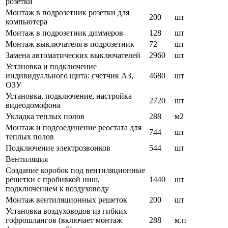
розетки
Монтаж в подрозетник розетки для
200
шт
компьютера
Монтаж в подрозетник диммеров
128
шт
Монтаж выключателя в подрозетник
72
шт
Замена автоматических выключателей
2960
шт
Установка и подключение
индивидуального щита: счетчик АЗ,
4680
шт
ОЗУ
Установка, подключение, настройка
2720
шт
видеодомофона
Укладка теплых полов
288
м2
Монтаж и подсоединение реостата для
744
шт
теплых полов
Подключение электрозвонков
544
шт
Вентиляция
Создание коробок под вентиляционные
решетки с пробивкой ниш,
1440
шт
подключением к воздуховоду
Монтаж вентиляционных решеток
200
шт
Установка воздуховодов из гибких
гофрошлангов (включает монтаж
288
м.п