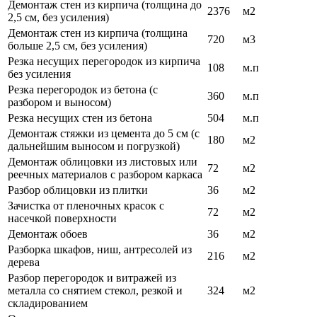
Демонтаж стен из кирпича (толщина до
2376
м2
2,5 см, без усиления)
Демонтаж стен из кирпича (толщина
720
м3
больше 2,5 см, без усиления)
Резка несущих перегородок из кирпича
108
м.п
без усиления
Резка перегородок из бетона (с
360
м.п
разбором и выносом)
Резка несущих стен из бетона
504
м.п
Демонтаж стяжки из цемента до 5 см (с
180
м2
дальнейшим выносом и погрузкой)
Демонтаж облицовки из листовых или
72
м2
реечных материалов с разбором каркаса
Разбор облицовки из плитки
36
м2
Зачистка от пленочных красок с
72
м2
насечкой поверхности
Демонтаж обоев
36
м2
Разборка шкафов, ниш, антресолей из
216
м2
дерева
Разбор перегородок и витражей из
металла со снятием стекол, резкой и
324
м2
складированием