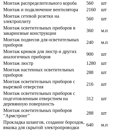
Монтаж распределительного короба
560
шт
Монтаж и подключение вентилятора
2160
шт
Монтаж сетевой розетки на
560
шт
электроплиту
Монтаж осветительных приборов в
360
м.п
закарнизные конструкции
Монтаж подвесов для осветительных
240
м.п
приборов
Монтаж крюков для люстр и других
900
шт
аналогичных приборов
Монтаж люстр
1280
шт
Монтаж настенных осветительных
288
шт
приборов
Монтаж осветительных приборов с
216
шт
вырезкой отверстия
Монтаж осветительных приборов с
подготовленным отверстием на
312
шт
деревянную поверхность
Монтаж осветительных приборов
288
шт
"Армстронг"
Прокладка шлангов, создание бороздок,
640
м.п
вмазка для скрытой электропроводки