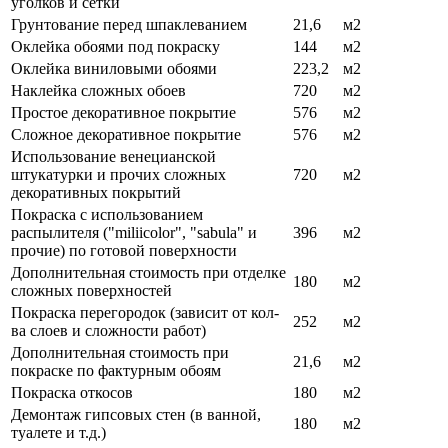
уголков и сетки
Грунтование перед шпаклеванием
21,6
м2
Оклейка обоями под покраску
144
м2
Оклейка виниловыми обоями
223,2
м2
Наклейка сложных обоев
720
м2
Простое декоративное покрытие
576
м2
Сложное декоративное покрытие
576
м2
Использование венецианской
штукатурки и прочих сложных
720
м2
декоративных покрытий
Покраска с использованием
распылителя ("miliicolor", "sabula" и
396
м2
прочие) по готовой поверхности
Дополнительная стоимость при отделке
180
м2
сложных поверхностей
Покраска перегородок (зависит от кол-
252
м2
ва слоев и сложности работ)
Дополнительная стоимость при
21,6
м2
покраске по фактурным обоям
Покраска откосов
180
м2
Демонтаж гипсовых стен (в ванной,
180
м2
туалете и т.д.)