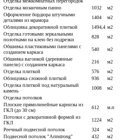
Отделка межкомнатных перегородок
Отделка мозаичным панно
1032
м2
Оформление бордюра штучными
1404
м2
деталями из мрамора
Облицовка декоративной плиткой
1494,4
м2
Отделка готовыми зеркальными
828
м2
полотнами на клею без подрезки
Обшивка пластиковыми панелями с
540
м2
созданием каркаса
Обшивка вагонкой (деревянные
216
м2
панели) с созданием каркаса
Отделка плиткой
576
м2
Облицовка сложной плиткой
936
м2
Отделка плиткой под натуральный
1008
м2
камень
Отделка потолков
Плоские прямолинейные карнизы из
612
м.п
ГКЛ (до 30 см)
Потолки с декоративной формой из
1224
м2
ГКЛ
Реечный подвесной потолок
324
м2
Подвесной потолок "Armstrong"
432
м2