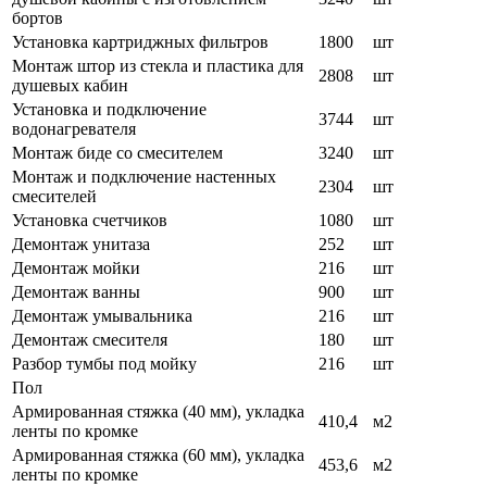
бортов
Установка картриджных фильтров
1800
шт
Монтаж штор из стекла и пластика для
2808
шт
душевых кабин
Установка и подключение
3744
шт
водонагревателя
Монтаж биде со смесителем
3240
шт
Монтаж и подключение настенных
2304
шт
смесителей
Установка счетчиков
1080
шт
Демонтаж унитаза
252
шт
Демонтаж мойки
216
шт
Демонтаж ванны
900
шт
Демонтаж умывальника
216
шт
Демонтаж смесителя
180
шт
Разбор тумбы под мойку
216
шт
Пол
Армированная стяжка (40 мм), укладка
410,4
м2
ленты по кромке
Армированная стяжка (60 мм), укладка
453,6
м2
ленты по кромке