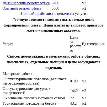
Дизайнерский ремонт офиса
5400
м2
Элитный ремонт офиса
6800
м2
Полный прайс-лист с ценами на услуги
*точную стоимость можно узнать только после
формирования сметы. Цены взяты из типовых примеров
смет и выполненных объектов.
Цена
за
Услуга
Ед.измерения
работу
от:
Список демонтажных и монтажных работ в офисных
помещениях, отдельные позиции и цены обсуждаются
отдельно.
Малярные работы
Оштукатуривание потолков (включает
918,4
м2
изготовление состава)
Оштукатуривание фигурных
1440
м2
поверхностей
Оклеивание плоских потолков сеткой
72
м2
Грунтование потолков из бетона
43,2
м2