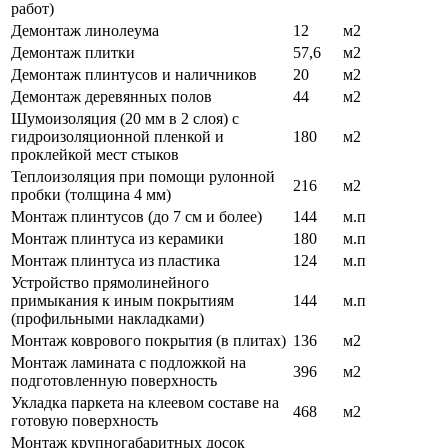
работ)
Демонтаж линолеума
12
м2
Демонтаж плитки
57,6
м2
Демонтаж плинтусов и наличников
20
м2
Демонтаж деревянных полов
44
м2
Шумоизоляция (20 мм в 2 слоя) с
гидроизоляционной пленкой и
180
м2
проклейкой мест стыков
Теплоизоляция при помощи рулонной
216
м2
пробки (толщина 4 мм)
Монтаж плинтусов (до 7 см и более)
144
м.п
Монтаж плинтуса из керамики
180
м.п
Монтаж плинтуса из пластика
124
м.п
Устройство прямолинейного
примыкания к иным покрытиям
144
м.п
(профильными накладками)
Монтаж коврового покрытия (в плитах)
136
м2
Монтаж ламината с подложкой на
396
м2
подготовленную поверхность
Укладка паркета на клеевом составе на
468
м2
готовую поверхность
Монтаж крупногабаритных досок