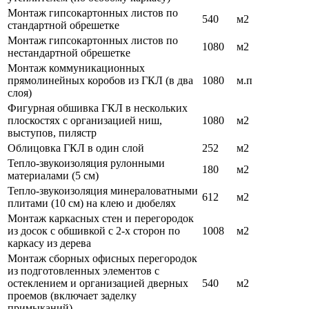
Монтаж гипсокартонных листов по
540
м2
стандартной обрешетке
Монтаж гипсокартонных листов по
1080
м2
нестандартной обрешетке
Монтаж коммуникационных
прямолинейных коробов из ГКЛ (в два
1080
м.п
слоя)
Фигурная обшивка ГКЛ в нескольких
плоскостях с организацией ниш,
1080
м2
выступов, пилястр
Облицовка ГКЛ в один слой
252
м2
Тепло-звукоизоляция рулонными
180
м2
материалами (5 см)
Тепло-звукоизоляция минераловатными
612
м2
плитами (10 см) на клею и дюбелях
Монтаж каркасных стен и перегородок
из досок с обшивкой с 2-х сторон по
1008
м2
каркасу из дерева
Монтаж сборных офисных перегородок
из подготовленных элементов с
остеклением и организацией дверных
540
м2
проемов (включает заделку
примыканий)