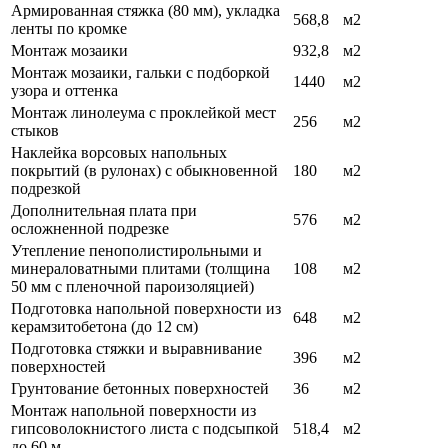
Армированная стяжка (80 мм), укладка
568,8
м2
ленты по кромке
Монтаж мозаики
932,8
м2
Монтаж мозаики, гальки с подборкой
1440
м2
узора и оттенка
Монтаж линолеума с проклейкой мест
256
м2
стыков
Наклейка ворсовых напольных
покрытий (в рулонах) с обыкновенной
180
м2
подрезкой
Дополнительная плата при
576
м2
осложненной подрезке
Утепление пенополистирольными и
минераловатными плитами (толщина
108
м2
50 мм с пленочной пароизоляцией)
Подготовка напольной поверхности из
648
м2
керамзитобетона (до 12 см)
Подготовка стяжки и выравнивание
396
м2
поверхностей
Грунтование бетонных поверхностей
36
м2
Монтаж напольной поверхности из
гипсоволокнистого листа с подсыпкой
518,4
м2
до 60 м