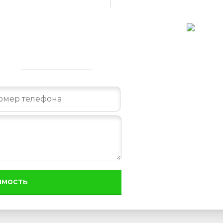
ьте данные на расчёт
меру:
8 (995) 094-44-92