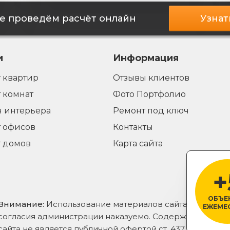
е проведём расчёт онлайн
Узнат
и
Информация
 квартир
Отзывы клиентов
 комнат
Фото Портфолио
 интерьера
Ремонт под ключ
 офисов
Контакты
 домов
Карта сайта
+
ОБЪЕ
Внимание:
Использование материалов сайта без
ЕЖЕМЕ
согласия администрации наказуемо. Содержание
сайта не является публичной офертой ст. 437 ч. 1 ГКРФ